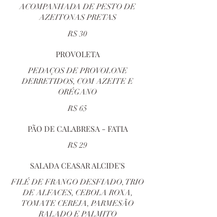
ACOMPANHADA DE PESTO DE
AZEITONAS PRETAS
R$ 30
PROVOLETA
PEDAÇOS DE PROVOLONE
DERRETIDOS, COM AZEITE E
ORÉGANO
R$ 65
PÃO DE CALABRESA - FATIA
R$ 29
SALADA CEASAR ALCIDE'S
FILÉ DE FRANGO DESFIADO, TRIO
DE ALFACES, CEBOLA ROXA,
TOMATE CEREJA, PARMESÃO
RALADO E PALMITO